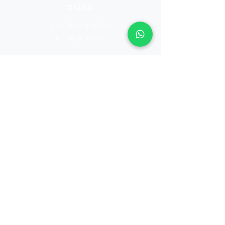
החנות
הדפסים משודרגים
ציורים מקוריים
אודות
אודות
תקנון האתר ונגישות
צרו קשר
צרו קשר
050-2289-229
Saritshamay2@gmail.com