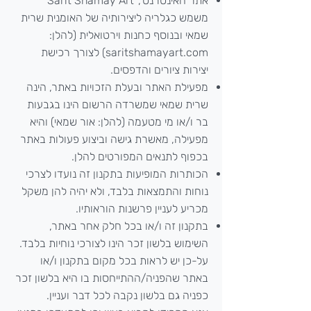
אתר האינטרנט ,”Sarit Shamay Art“
משמש כגלריה ליצירותיה של האומנית שרית
שמאי ובנוסף כחנות וירטואלית (להלן:
saritshamayart.com) לצורך רכישת
יצירות ציורים והדפסים.
מפעילת האתר ובעלת הזכויות באתר, הינה
שרית שמאי שמשרדה הרשום הינו בגבעות
בר ו/או מי מטעמה (להלן: אור שמאי) והיא
מפעילה, מאשרת גישה וביצוע פעולות באתר
בכפוף לתנאים המפורטים להלן.
הכותרות המופיעות בתקנון זה נועדו לצרכי
נוחות והתמצאות בלבד, ולא יהיה להן משקל
מכריע לעניין פרשנות הוראותיו.
בתקנון זה ו/או בכל חלק אחר באתר,
השימוש בלשון זכר הינו לצורכי נוחיות בלבד.
על-כן יש לראות בכל מקום בתקנון ו/או
באתר שהפניה/ההתייחסות בו היא בלשון זכר
כפניה גם בלשון נקבה לכל דבר ועניין.