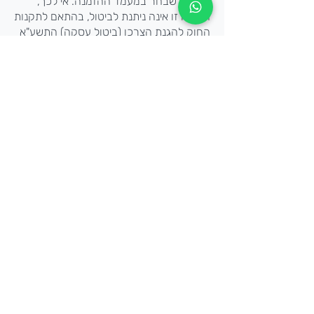
ולגימור שבחר במעמד ההזמנה. אי לכך,
הזמנה זו אינה ניתנת לביטול, בהתאם לתקנות
החוק להגנת הצרכן (ביטול עסקה) התשע"א
2010, אלא אם כן הודעת הביטול התקבלה
לפני עיבוד ההזמנה ובטרם הדפסת הציור.
מוצר שנפגם בדרך כלשהי לאחר שנמסר
לבית המזמין ו/או שבוצע בו שימוש כלשהו,
לא יינתן להחלפה או החזרה ולא יינתן זיכוי
כספי בגינו. מובהר כי המפעילה היא בעלת
שיקול הדעת הבלעדי בעניין מצב המוצר בעת
החזרתו.
תנאים נוספים
היצירות המופיעות באתר הינן להמחשה
בלבד.
ייתכן שהצבעים שהמזמין רואה על המסך יראו
שונים ביצירה המודפסת. לרוב אלו הבדלים
קטנים אשר נובעים מסיבות טכנולוגיות לרבות
איכות המסך, החומרים השונים עליהם