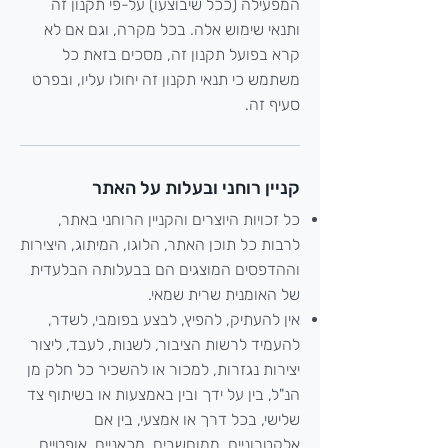
המפעילה (ככל שיבוצעו) על-פי תקנון זה
ותנאי שימוש אלה. בכל מקרה, וגם אם לא
קרא בפועל תקנון זה, מסכים בזאת כל
משתמש כי תנאי תקנון זה יחולו עליו, ובפרט
סעיף זה.
קניין רוחני ובעלות על האתר
כל זכויות היוצרים והקניין הרוחני באתר,
לרבות כל תוכן האתר, הלוגו, המיתוג, היצירות
וההדפסים המוצגים הם בבעלותה הבלעדית
של האומנית שרית שמאי.
אין להעתיק, להפיץ, לבצע בפומבי, לשדר,
להעמיד לרשות הציבור, לשנות, לעבד, ליצור
יצירות נגזרות, למכור או להשכיר כל חלק מן
הנ"ל, בין על ידך ובין באמצעות או בשיתוף צד
שלישי, בכל דרך או אמצעי, בין אם
אלקטרוניים, ממוחשבים, מכאניים, אופטיים,