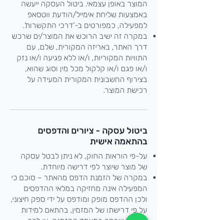
המוצר באופן עצמאי. ביטול העסקה ייעשה
באמצעות שליחת אימייל/הודעת ווטסאפ
למפעילה, כמפורטים ב-'דרכי התקשרות'.
במקרה זה ישיב הרוכש את המוצר/ים שרכש
דרך האתר, באריזה המקורית, שלם, עם
התוויות המקוריות, ו/או ללא פגיעה ו/או נזק
ו/או פגם ו/או קלקול מכל מין וסוג שהוא,
בצירוף החשבונית המקורית המעידה על
רכישת המוצר.
ביטול עסקה - ציורים והדפסים
בהתאמה אישית
על-פי הוראות החוק, לא ניתן לבטל עסקה
של מוצר שיוצר לפי דרישה מיוחדת.
במקרה של הזמנת הדפס מהאתר – סוכם כי
המפעילה אינה מחזיקה במלאי ההדפסים
ולכן ההדפס מופק ומודפס על ידי ספק חיצוני,
על פי דרישתו של המזמין, בהתאם למידות