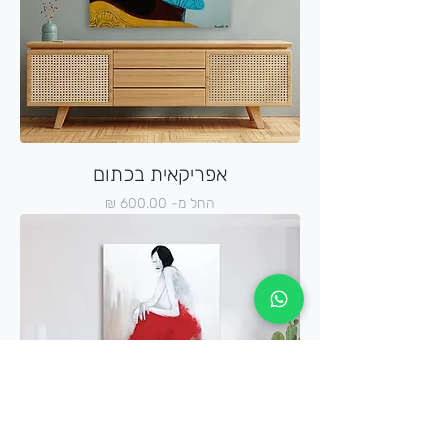
אפריקאית בכתום
מחיר מבצע
החל מ-