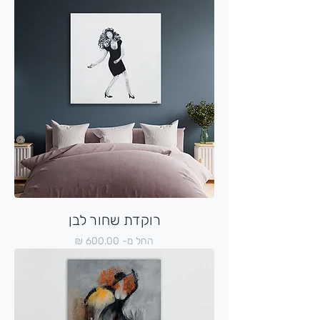
רוקדת שחור לבן
מחיר מבצע
החל מ-